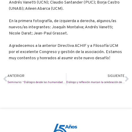
Andrés Vanetti (UCN); Claudio Santander (PUC); Borja Castro
(UNAB); Aileen Abarca (UCM).
En la primera fotografía, de izquierda a derecha, algunos/as
nuevos/as integrantes: Joaquín Montalva; Andrés Vanetti;
Nicole Darat; Jean-Paul Grasset.
Agradecemos a la anterior Directiva ACHIF y a Filosofía UCM
por el excelente Congreso y gestión de la asociación. Estamos
muy contentos y honrados al asumir este nuevo desafío!
ANTERIOR
SIGUIENTE
Seminario: “Diálogos desde las humanidades: crisis y devenir”
Diálogo y reflexión marcan la celebración del Día Mundial de la Filosofía junto a la UCT