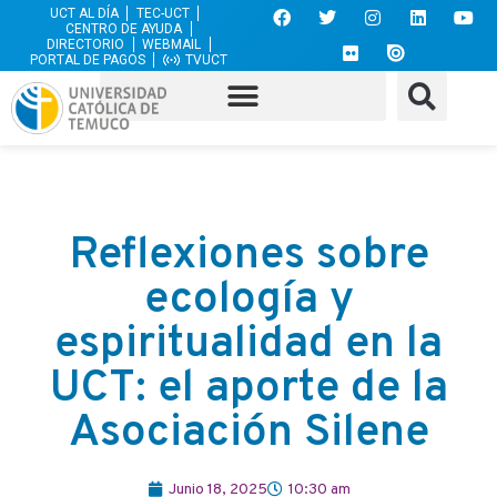
UCT AL DÍA
TEC-UCT
CENTRO DE AYUDA
DIRECTORIO
WEBMAIL
PORTAL DE PAGOS
TVUCT
Reflexiones sobre
ecología y
espiritualidad en la
UCT: el aporte de la
Asociación Silene
Junio 18, 2025
10:30 am