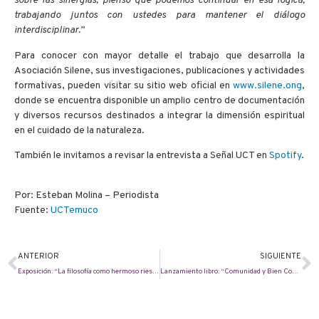
sobre las sinergias, pienso que podemos continuar en esa lógica,
trabajando juntos con ustedes para mantener el diálogo
interdisciplinar.”
Para conocer con mayor detalle el trabajo que desarrolla la
Asociación Silene, sus investigaciones, publicaciones y actividades
formativas, pueden visitar su sitio web oficial en
www.silene.ong
,
donde se encuentra disponible un amplio centro de documentación
y diversos recursos destinados a integrar la dimensión espiritual
en el cuidado de la naturaleza.
También le invitamos a revisar la entrevista a Señal UCT en
Spotify
.
Por: Esteban Molina – Periodista
Fuente:
UCTemuco
ANTERIOR
SIGUIENTE
Exposición: “La filosofía como hermoso riesgo que vale la pena correr”
Lanzamiento libro: “Comunidad y Bien Común”