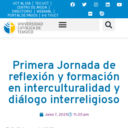
UCT AL DÍA
TEC-UCT
CENTRO DE AYUDA
DIRECTORIO
WEBMAIL
PORTAL DE PAGOS
TVUCT
Primera Jornada de
reflexión y formación
en interculturalidad y
diálogo interreligioso
Junio 7, 2025
11:25 pm